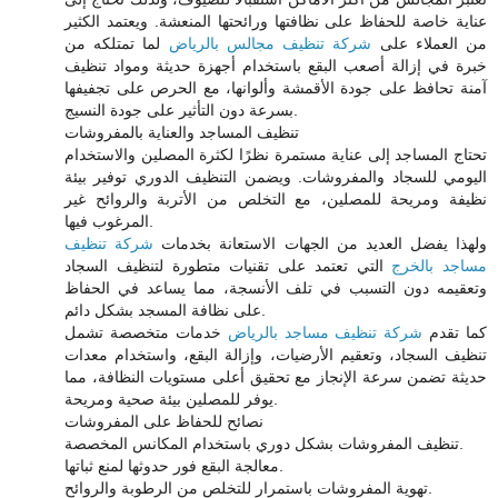
عناية خاصة للحفاظ على نظافتها ورائحتها المنعشة. ويعتمد الكثير
من العملاء على
شركة تنظيف مجالس بالرياض
لما تمتلكه من
خبرة في إزالة أصعب البقع باستخدام أجهزة حديثة ومواد تنظيف
آمنة تحافظ على جودة الأقمشة وألوانها، مع الحرص على تجفيفها
بسرعة دون التأثير على جودة النسيج.
تنظيف المساجد والعناية بالمفروشات
تحتاج المساجد إلى عناية مستمرة نظرًا لكثرة المصلين والاستخدام
اليومي للسجاد والمفروشات. ويضمن التنظيف الدوري توفير بيئة
نظيفة ومريحة للمصلين، مع التخلص من الأتربة والروائح غير
المرغوب فيها.
ولهذا يفضل العديد من الجهات الاستعانة بخدمات
شركة تنظيف
مساجد بالخرج
التي تعتمد على تقنيات متطورة لتنظيف السجاد
وتعقيمه دون التسبب في تلف الأنسجة، مما يساعد في الحفاظ
على نظافة المسجد بشكل دائم.
كما تقدم
شركة تنظيف مساجد بالرياض
خدمات متخصصة تشمل
تنظيف السجاد، وتعقيم الأرضيات، وإزالة البقع، واستخدام معدات
حديثة تضمن سرعة الإنجاز مع تحقيق أعلى مستويات النظافة، مما
يوفر للمصلين بيئة صحية ومريحة.
نصائح للحفاظ على المفروشات
تنظيف المفروشات بشكل دوري باستخدام المكانس المخصصة.
معالجة البقع فور حدوثها لمنع ثباتها.
تهوية المفروشات باستمرار للتخلص من الرطوبة والروائح.