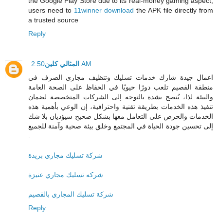
the Google Play Store due to its real-money gaming aspect,
users need to
11winner download
the APK file directly from
a trusted source
Reply
المثالي كلين
2:50 AM
اعمال جيدة شارك خدمات تسليك وتنظيف مجاري الصرف في
منطقة القصيم تلعب دورًا حيويًا في الحفاظ على الصحة العامة
والبيئة لذا، يُنصح بشدة بالتوجه إلى الشركات المتخصصة لضمان
تنفيذ هذه الخدمات بطريقة تقنية واحترافية، إن الوعي بأهمية هذه
الخدمات والحرص على التعامل معها بشكل صحيح سيؤديان بلا شك
إلى تحسين جودة الحياة في المجتمع وخلق بيئة صحية وآمنة للجميع
.
شركة تسليك مجاري بريدة
شركه تسليك مجاري عنيزة
شركة تسليك المجاري بالقصيم
Reply